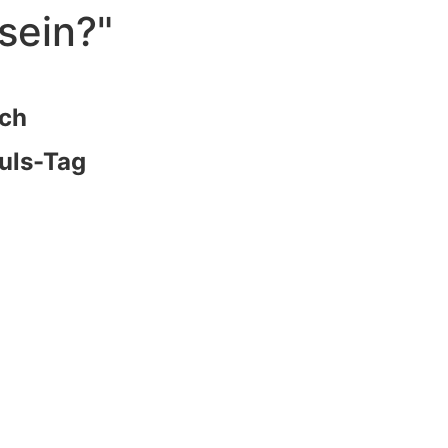
sein?"
äch
uls-Tag