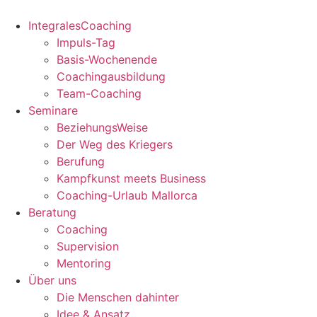
Zum
Inhalt
IntegralesCoaching
springen
Impuls-Tag
Basis-Wochenende
Coachingausbildung
Team-Coaching
Seminare
BeziehungsWeise
Der Weg des Kriegers
Berufung
Kampfkunst meets Business
Coaching-Urlaub Mallorca
Beratung
Coaching
Supervision
Mentoring
Über uns
Die Menschen dahinter
Idee & Ansatz