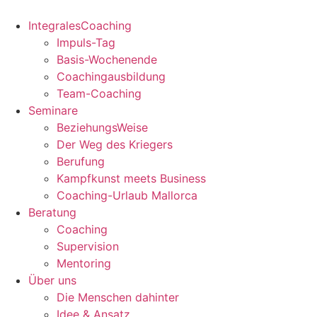
Zum
Inhalt
IntegralesCoaching
springen
Impuls-Tag
Basis-Wochenende
Coachingausbildung
Team-Coaching
Seminare
BeziehungsWeise
Der Weg des Kriegers
Berufung
Kampfkunst meets Business
Coaching-Urlaub Mallorca
Beratung
Coaching
Supervision
Mentoring
Über uns
Die Menschen dahinter
Idee & Ansatz