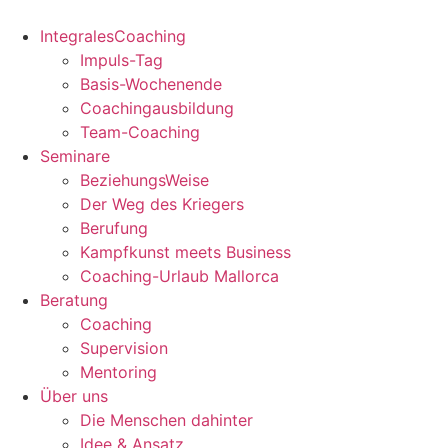
Zum
Inhalt
IntegralesCoaching
springen
Impuls-Tag
Basis-Wochenende
Coachingausbildung
Team-Coaching
Seminare
BeziehungsWeise
Der Weg des Kriegers
Berufung
Kampfkunst meets Business
Coaching-Urlaub Mallorca
Beratung
Coaching
Supervision
Mentoring
Über uns
Die Menschen dahinter
Idee & Ansatz