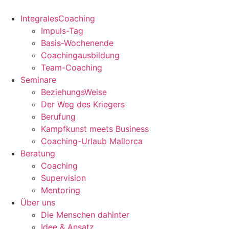
Zum
Inhalt
IntegralesCoaching
springen
Impuls-Tag
Basis-Wochenende
Coachingausbildung
Team-Coaching
Seminare
BeziehungsWeise
Der Weg des Kriegers
Berufung
Kampfkunst meets Business
Coaching-Urlaub Mallorca
Beratung
Coaching
Supervision
Mentoring
Über uns
Die Menschen dahinter
Idee & Ansatz