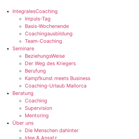
Zum
Inhalt
IntegralesCoaching
springen
Impuls-Tag
Basis-Wochenende
Coachingausbildung
Team-Coaching
Seminare
BeziehungsWeise
Der Weg des Kriegers
Berufung
Kampfkunst meets Business
Coaching-Urlaub Mallorca
Beratung
Coaching
Supervision
Mentoring
Über uns
Die Menschen dahinter
Idee & Ansatz