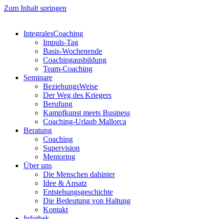
Zum Inhalt springen
IntegralesCoaching
Impuls-Tag
Basis-Wochenende
Coachingausbildung
Team-Coaching
Seminare
BeziehungsWeise
Der Weg des Kriegers
Berufung
Kampfkunst meets Business
Coaching-Urlaub Mallorca
Beratung
Coaching
Supervision
Mentoring
Über uns
Die Menschen dahinter
Idee & Ansatz
Entstehungsgeschichte
Die Bedeutung von Haltung
Kontakt
Infothek