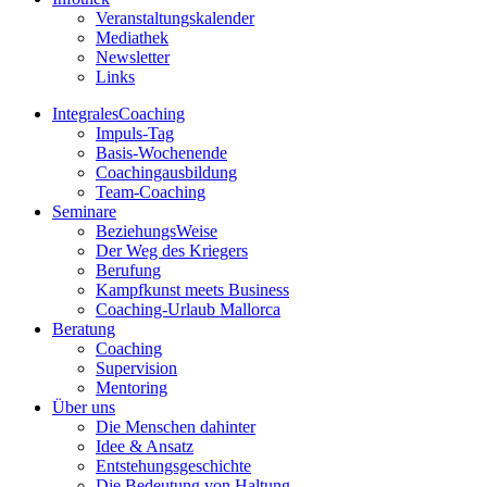
Veranstaltungskalender
Mediathek
Newsletter
Links
IntegralesCoaching
Impuls-Tag
Basis-Wochenende
Coachingausbildung
Team-Coaching
Seminare
BeziehungsWeise
Der Weg des Kriegers
Berufung
Kampfkunst meets Business
Coaching-Urlaub Mallorca
Beratung
Coaching
Supervision
Mentoring
Über uns
Die Menschen dahinter
Idee & Ansatz
Entstehungsgeschichte
Die Bedeutung von Haltung