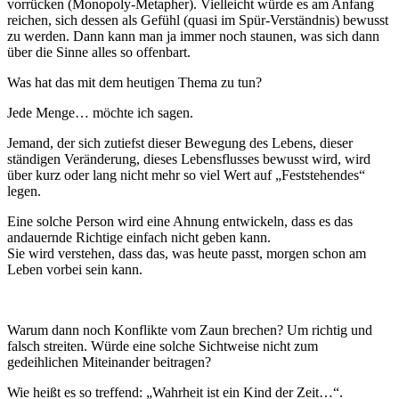
vorrücken (Monopoly-Metapher). Vielleicht würde es am Anfang
reichen, sich dessen als Gefühl (quasi im Spür-Verständnis) bewusst
zu werden. Dann kann man ja immer noch staunen, was sich dann
über die Sinne alles so offenbart.
Was hat das mit dem heutigen Thema zu tun?
Jede Menge… möchte ich sagen.
Jemand, der sich zutiefst dieser Bewegung des Lebens, dieser
ständigen Veränderung, dieses Lebensflusses bewusst wird, wird
über kurz oder lang nicht mehr so viel Wert auf „Feststehendes“
legen.
Eine solche Person wird eine Ahnung entwickeln, dass es das
andauernde Richtige einfach nicht geben kann.
Sie wird verstehen, dass das, was heute passt, morgen schon am
Leben vorbei sein kann.
Warum dann noch Konflikte vom Zaun brechen? Um richtig und
falsch streiten. Würde eine solche Sichtweise nicht zum
gedeihlichen Miteinander beitragen?
Wie heißt es so treffend: „Wahrheit ist ein Kind der Zeit…“.