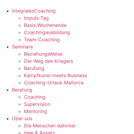
Zum
Inhalt
IntegralesCoaching
springen
Impuls-Tag
Basis-Wochenende
Coachingausbildung
Team-Coaching
Seminare
BeziehungsWeise
Der Weg des Kriegers
Berufung
Kampfkunst meets Business
Coaching-Urlaub Mallorca
Beratung
Coaching
Supervision
Mentoring
Über uns
Die Menschen dahinter
Idee & Ansatz