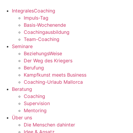
Zum
Inhalt
IntegralesCoaching
springen
Impuls-Tag
Basis-Wochenende
Coachingausbildung
Team-Coaching
Seminare
BeziehungsWeise
Der Weg des Kriegers
Berufung
Kampfkunst meets Business
Coaching-Urlaub Mallorca
Beratung
Coaching
Supervision
Mentoring
Über uns
Die Menschen dahinter
Idee & Ansatz